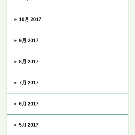
10月 2017
9月 2017
8月 2017
7月 2017
6月 2017
5月 2017