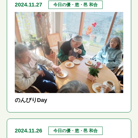
2024.11.27
今日の優・悠・邑 和合
のんびりDay
2024.11.26
今日の優・悠・邑 和合