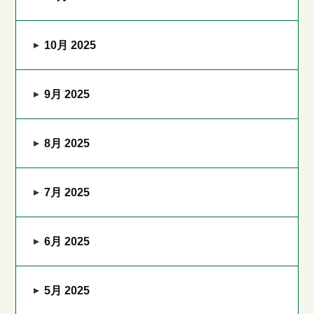
10月 2025
9月 2025
8月 2025
7月 2025
6月 2025
5月 2025