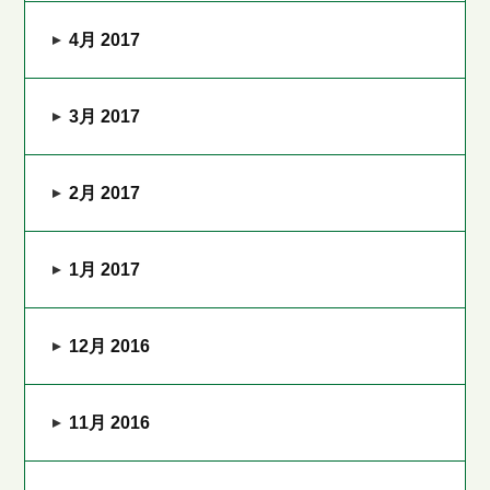
4月 2017
3月 2017
2月 2017
1月 2017
12月 2016
11月 2016