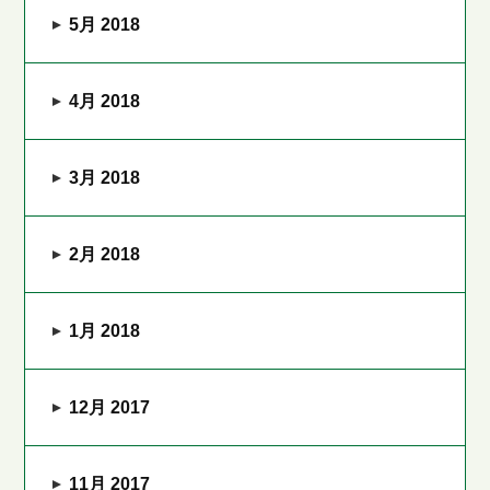
5月 2018
4月 2018
3月 2018
2月 2018
1月 2018
12月 2017
11月 2017