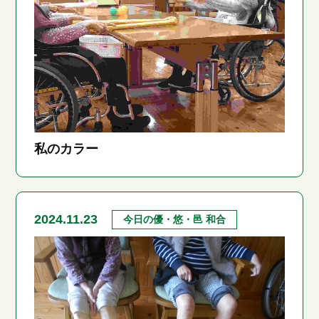
私のカラー
2024.11.23
今日の優・悠・邑 和合