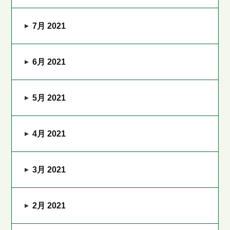
7月 2021
6月 2021
5月 2021
4月 2021
3月 2021
2月 2021