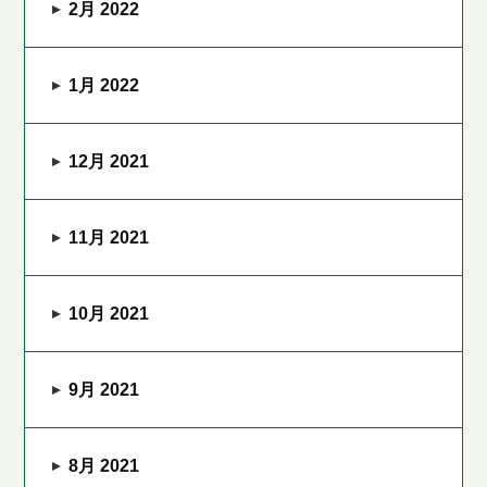
2月 2022
1月 2022
12月 2021
11月 2021
10月 2021
9月 2021
8月 2021