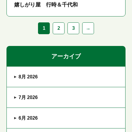
嬉しがり屋 行時＆千代和
1
2
3
→
アーカイブ
8月 2026
7月 2026
6月 2026