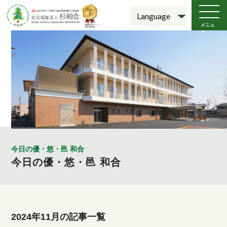
メニュ
ー
今日の優・悠・邑 和合
今日の優・悠・邑 和合
2024年11月の記事一覧