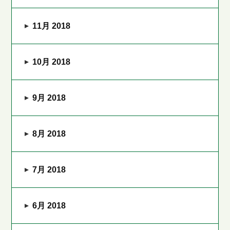
11月 2018
10月 2018
9月 2018
8月 2018
7月 2018
6月 2018