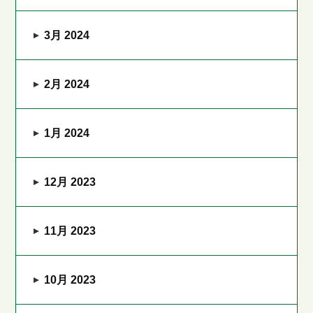
3月 2024
2月 2024
1月 2024
12月 2023
11月 2023
10月 2023