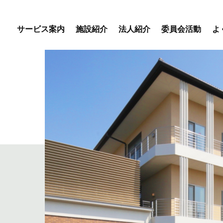
サービス案内
施設紹介
法人紹介
委員会活動
よ
優・悠・邑 専門委員会
優・悠・邑 和合 専門委
会
優・悠・邑 和 専門委員
デイサービスセンター
特別養護老人ホーム
盲養護
えりかの里
優・悠・邑 和合
優・