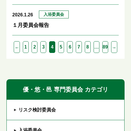
入浴委員会
2026.1.26
１月委員会報告
←
1
2
3
4
5
6
7
8
…
89
→
優・悠・邑 専門委員会 カテゴリ
リスク検討委員会
入浴委員会