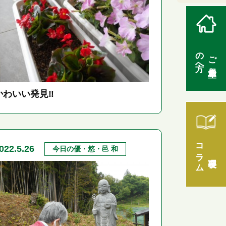
の方へ
ご入居希望
かわいい発見‼
コラム
022.5.26
今日の優・悠・邑 和
理事長