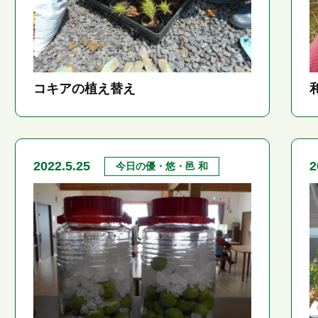
コキアの植え替え
2022.5.25
2
今日の優・悠・邑 和