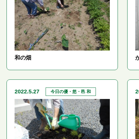
和の畑
2022.5.27
2
今日の優・悠・邑 和