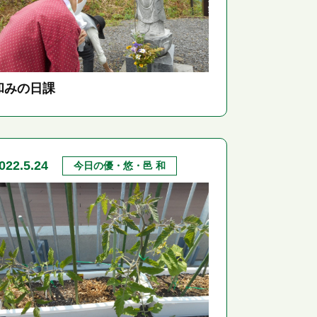
和みの日課
022.5.24
今日の優・悠・邑 和