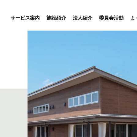
サービス案内
施設紹介
法人紹介
委員会活動
よ
優・悠・邑 専門委員会
優・悠・邑 和合 専門委
会
優・悠・邑 和 専門委員
デイサービスセンター
特別養護老人ホーム
盲養護
えりかの里
優・悠・邑 和合
優・