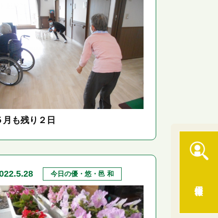
５月も残り２日
022.5.28
今日の優・悠・邑 和
採用情報