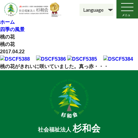
メニュ
ー
ホーム
四季の風景
桃の花
桃の花
2017.04.22
桃の花がきれいに咲いていました。真っ赤・・・
杉和会
社会福祉法人