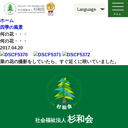
メニュ
ー
ホーム
四季の風景
何の花・・・
何の花・・・
2017.04.20
菜の花の撮影をしていたら、すぐ近くに咲いていました。
杉和会
社会福祉法人