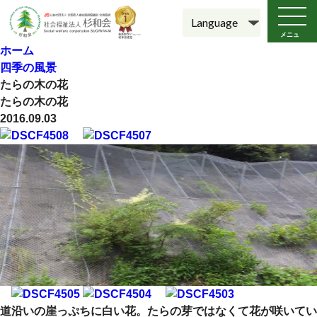
メニュ
ー
ホーム
四季の風景
たらの木の花
たらの木の花
2016.09.03
道沿いの崖っぷちに白い花。たらの芽ではなくて花が咲いてい