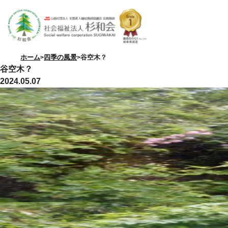
ホーム
四季の風景
谷空木？
谷空木？
2024.05.07
特別養護老人ホーム
優・悠・邑