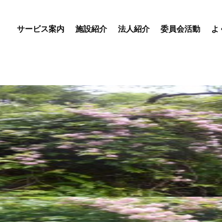
サービス案内
施設紹介
法人紹介
委員会活動
よ
優・悠・邑 専門委員会
優・悠・邑 和合 専門委
会
優・悠・邑 和 専門委員
デイサービスセンター
特別養護老人ホーム
盲養護
えりかの里
優・悠・邑 和合
優・