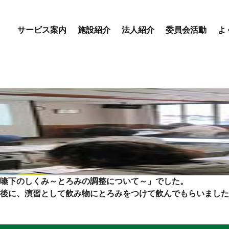
サービス案内
施設紹介
法人紹介
委員会活動
よ
優・悠・邑 専門委員会
優・悠・邑 和合 専門委
会
優・悠・邑 和 専門委員
デイサービスセンター
特別養護老人ホーム
盲養護
えりかの里
優・悠・邑 和合
優・
嚥下のしくみ～とろみの調整について～」でした。
後に、演習として飲み物にとろみをつけて飲んでもらいました