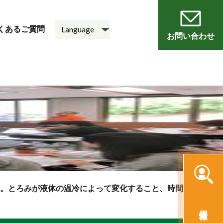
くあるご質問
お問い合わせ
員
会
老人ホーム
悠・邑 和
。とろみが液体の温冷によって変化すること、時間経過によっ
採用情報