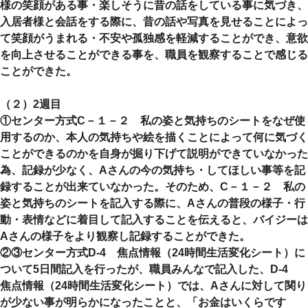
様の笑顔がある事・楽しそうに昔の話をしている事に気づき、
入居者様と会話をする際に、昔の話や写真を見せることによっ
て笑顔がうまれる・不安や孤独感を軽減することができ、意欲
を向上させることができる事を、職員を観察することで感じる
ことができた。
（２）2週目
①センター方式C－１－２ 私の姿と気持ちのシートをなぜ使
用するのか、本人の気持ちや絵を描くことによって何に気づく
ことができるのかを自身が掘り下げて説明ができていなかった
為、記録が少なく、Aさんの今の気持ち・してほしい事等を記
録することが出来ていなかった。そのため、C－１－２ 私の
姿と気持ちのシートを記入する際に、Aさんの普段の様子・行
動・表情などに着目して記入することを伝えると、バイジーは
Aさんの様子をより観察し記録することができた。
②③センター方式D-4 焦点情報（24時間生活変化シート）に
ついて5日間記入を行ったが、職員みんなで記入した、D-4
焦点情報（24時間生活変化シート）では、Aさんに対して関り
が少ない事が明らかになったことと、「お金はいくらです