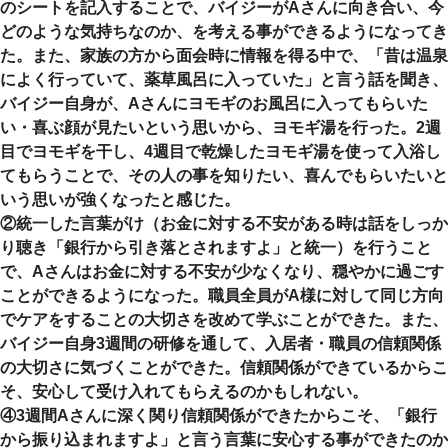
のシートを記入することで、バイジーがAさんに向き合い、今
どのような気持ちなのか、を考える事ができるようになってき
た。また、家族の方から面会時に情報を得る中で、「昔は温泉
によく行っていて、薬草風呂に入っていた」と言う話を聞き、
バイジー自身が、Aさんにヨモギのお風呂に入ってもらいた
い・喜ぶ顔が見たいという思いから、ヨモギ湯を行った。2週
目でヨモギを干し、4週目で乾燥したヨモギ湯を使って入浴し
てもらうことで、その人の事を知りたい、喜んでもらいたいと
いう思いが強くなったと感じた。
②統一した言葉がけ（お金に対する不安がある時は話をしっか
り聴き「銀行から引き落とされますよ」と統一）を行うこと
で、Aさんはお金に対する不安が少なくなり、穏やかに過ごす
ことができるようになった。職員全員がA様に対して同じ方向
でケアをすることの大切さを改めて学ぶことができた。また、
バイジー自身3週間の研修を通して、入居者・職員の信頼関係
の大切さに気づくことができた。信頼関係ができているからこ
そ、安心して受け入れてもらえるのかもしれない。
④3週間Aさんに深く関り信頼関係ができたからこそ、「銀行
から振り込まれますよ」と言う言葉に安心する事ができたのか