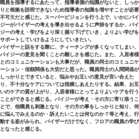
職員を指導するにあたって、指導者側の知識がないと、しっか
りと根拠を説明できないため指導者の知識を増やすことが必要
不可欠だと感じた。スーパービジョンを行う上で、いかにバイ
ジーがバイザーの考えを導き出せるように声掛をするか、バイ
ジーの考え・学びをより深く掘り下げていき、よりよい学びを
サポートしていけるようにしていきたい。
バイザーと話をする際に、ティーチングが多くなってしまい、
バイジーの意見を聞くことの難しさを感じた。また、入居者様
とのコミュニケーションも大事だが、職員の同士のコミュニケ
ーション・信頼関係も大切だと思った。職員同士の人間関係が
しっかりとできていると、悩みやお互いの意見が言い合えた
り、不十分なケアについては指摘しあえたりする。結果、お互
いのケアの質が上がり、入居者様にとってよりよいケアを行う
ことができると感じる。バイジーが考え・その方に寄り添うこ
とで、他職員も刺激となり、その方の事をしっかりと知り、何
に悩んでみえるのか・訴えたいことは何なのか？等と考え、行
動する姿がみられ、バイザーだけでなく、フロアの職員の学び
となったと感じる。