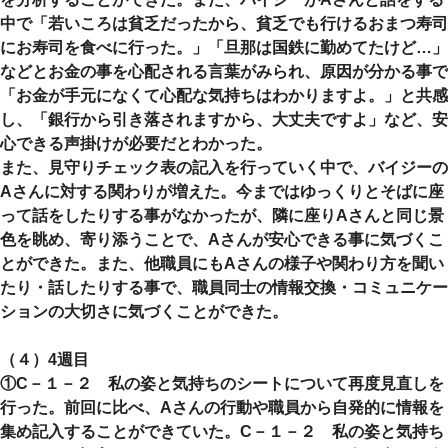
中で「若いころは貧乏だったから、貧乏でも行けるおまつ寿司
にお寿司を食べに行った。」「旦那は国鉄に勤めてたけど…」
などとお金の事を心配される言葉がみられ、原因が分かる事で
「お金が手元になくて心配な気持ちはわかりますよ。」と共感
し、「銀行から引き落されますから、大丈夫ですよ」など、安
心できる声掛けが必要だとわかった。
また、見守りチェック表の記入を行っていく中で、バイジーの
Aさんに対する関わりが増えた。今まではゆっくりとそばに座
って話をしたりする事がなかったが、隣に座りAさんと同じ景
色を眺め、寄り添うことで、Aさんが安心できる事に気づくこ
とができた。また、他職員にもAさんの様子や関わり方を聞い
たり・話したりする事で、職員同士の情報交換・コミュニケー
ションの大切さに気づくことができた。
（４）4週目
①C－１－２ 私の姿と気持ちのシートについて再度見直しを
行った。前回に比べ、Aさんの行動や職員から自発的に情報を
集め記入することができていた。C－１－２ 私の姿と気持ち