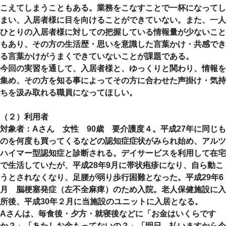
こえてしまうこともある。業務をこなすことで一杯になってし
まい、入居者様に目を向けることができていない。また、一人
ひとりの入居者様に対しての把握している情報量が少ないこと
もあり、その方の生活歴・思いを意識した言葉かけ・共感でき
る言葉かけがうまくできていないことが課題である。
今回の実習を通して、入居者様と、ゆっくりと関わり、情報を
集め、その方を知る事によってその方に合わせた声掛け・気持
ちを汲み取れる職員になってほしい。
（２）利用者
対象者：Aさん 女性 90歳 要介護度４。平成27年に同じも
のを何度も買ってくるなどの認知症症状がみられ始め、アルツ
ハイマー型認知症と診断される。デイサービスを利用して在宅
で生活していたが、平成28年9月に帯状疱疹になり、自ら動こ
うとされなくなり、足腰が弱り歩行困難となった。平成29年6
月 脳梗塞発症（左不全麻痺）のため入院。老人保健施設に入
所後、平成30年２月に当施設のユニットに入居となる。
Aさんは、毎食後・夕方・就寝後などに「お金はいくらです
か？」「あたしお金もってないの？」「明日、払いますから今