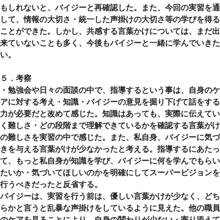
もしれないと、バイジーと再確認した。また、今回の実習を通
して、情報の大切さ・統一した声掛けの大切さ等の学びを得る
ことができた。しかし、共感する言葉かけについては、まだ出
来ていないことも多く、今後もバイジーと一緒に学んでいきた
い。
５．考察
・勉強会や日々の面談の中で、指導するという事は、自身のケ
アに対する考え・知識・バイジーの意見を掘り下げて話をする
力が必要だと改めて感じた。知識はあっても、実際に伝えてい
く難しさ・どの段階まで理解できているかを確認する言葉がけ
の難しさを実習の中で感じた。また、私自身、バイジーに気づ
きを与える言葉がけが少なかったと考える。指導するにあたっ
て、もっと私自身が知識を学び、バイジーに何を学んでもらい
たいか・気づいてほしいのかを明確にしてスーパービジョンを
行うべきだったと反省する。
バイジーは、実習を行う前は、優しい言葉かけが少なく、どち
らかと言うと乱暴な声掛けをしているように見えた。他の職員
のケアを見ることにより、自身の関わりが少ない・寄り添えて