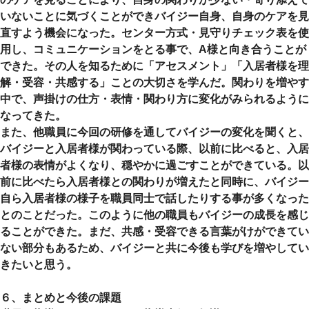
いないことに気づくことができバイジー自身、自身のケアを見
直すよう機会になった。センター方式・見守りチェック表を使
用し、コミュニケーションをとる事で、A様と向き合うことが
できた。その人を知るために「アセスメント」「入居者様を理
解・受容・共感する」ことの大切さを学んだ。関わりを増やす
中で、声掛けの仕方・表情・関わり方に変化がみられるように
なってきた。
また、他職員に今回の研修を通してバイジーの変化を聞くと、
バイジーと入居者様が関わっている際、以前に比べると、入居
者様の表情がよくなり、穏やかに過ごすことができている。以
前に比べたら入居者様との関わりが増えたと同時に、バイジー
自ら入居者様の様子を職員同士で話したりする事が多くなった
とのことだった。このように他の職員もバイジーの成長を感じ
ることができた。まだ、共感・受容できる言葉がけができてい
ない部分もあるため、バイジーと共に今後も学びを増やしてい
きたいと思う。
６、まとめと今後の課題