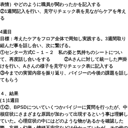
表情）やどのように職員が関わったかを記入する
②1週間記入を行い、見守りチェック表を見ながらケアを考え
る
4週目
目標：考えたケアをフロア全体で周知し実践する。3週間取り
組んだ事を話し合い、次に繋げる。
①センター方式C－１－２ 私の姿と気持ちのシートについ
て、再度話し合いをする ②Aさんに対して統一した声掛
けを行い、Aさんの様子を見守りチェック表に記入する
③今までの実習内容を振り返り、バイジーの今後の課題を話し
てもらう
４、結果
(１)1週目
①②、BPSDについていくつかバイジーに質問を行ったが、中
核症状にさまざまな原因が加わって出現するという事は理解し
ていた。心理症状の中にはどのような物があるかを確認した
際、妄想・幻覚・情緒不安定などは分かっていたが、その他の