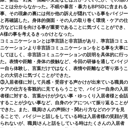
ことは分からなかった。不眠や暴言・暴力もBPSDに含まれる
事、その現象の裏には何か他の訴えが隠れている事をバイジー
と再確認した。身体的側面・その人の取り巻く環境・ケアの仕
方などに目を向ける事が重要であることに気づくことができ、
A様の事を考えるきっかけとなった。
コミュニケーションとは準言語と非言語があり、準言語コミュ
ニケーションより非言語コミュニケーションをとる事を大事に
してほしく、非言語コミュニケーションの説明を具体的に行っ
た。表情や距離・身体の接触など、今回の研修を通してバイジ
ー自ら体験し、言葉だけではなく、表情や距離など寄り添うこ
との大切さに気づくことができた。
③入居者様に対して共感・受容する声かけが出来ている職員の
ケアの仕方を客観的に見てもらうことで、バイジー自身の入居
者様に対する、言葉かけが少ない事・ゆっくり入居者様と会話
することが少ない事など、自身のケアについて振り返ることが
できた。また、職員Iさんの声掛け・関わり方などのケアを見
ることで、バイジーと話しをしている時は入居者様の笑顔が見
られないが、職員Iさんと話をしている時はたくさんの入居者