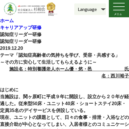
メニュ
ー
ホーム
キャリアアップ研修
認知症リーダー研修
認知症リーダー研修
2019.12.20
テーマ「認知症高齢者の気持ちを学び、受容・共感する」
～その方に安心して生活してもらえるように～
施設名：特別養護老人ホーム優・悠・邑 氏
名：西川裕子
はじめに
当施設は、関ヶ原町に平成９年に開設し、設立から２０年が経
過した。従来型50床・ユニット40床・ショートステイ20床・
定員35名のデイサービスを併設している。
現在、ユニットの課題として、日々の食事・排泄・入浴などの
直接介助が中心となってしまい、入居者様とのコミュニケーシ