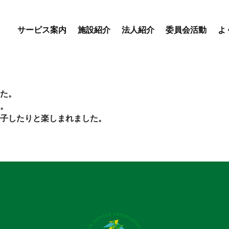
サービス案内
施設紹介
法人紹介
委員会活動
よ
優・悠・邑 専門委員会
優・悠・邑 和合 専門委
た。
会
。
子したりと楽しまれました。
優・悠・邑 和 専門委員
デイサービスセンター
特別養護老人ホーム
盲養護
えりかの里
優・悠・邑 和合
優・