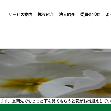
サービス案内
施設紹介
法人紹介
委員会活動
よ
優・悠・邑 専門委員会
優・悠・邑 和合 専門委
会
優・悠・邑 和 専門委員
デイサービスセンター
特別養護老人ホーム
盲養護
えりかの里
優・悠・邑 和合
優・
ます。玄関先でちょっと下を見てもらうと花がお出迎えしてい