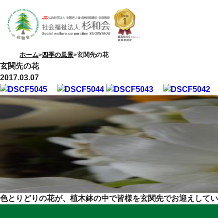
ホーム
四季の風景
玄関先の花
玄関先の花
2017.03.07
特別養護老人ホーム
優・悠・邑
色とりどりの花が、植木鉢の中で皆様を玄関先でお迎えしてい