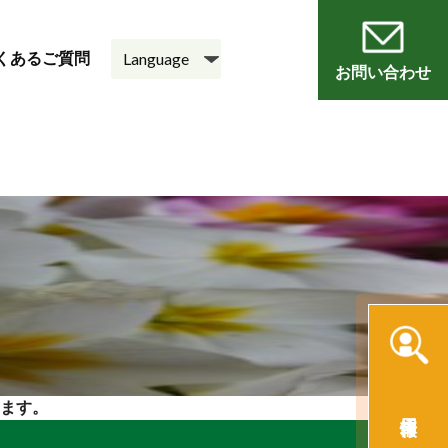
くあるご質問
お問い合わせ
員
会
老人ホーム
悠・邑 和
ます。
採用情報