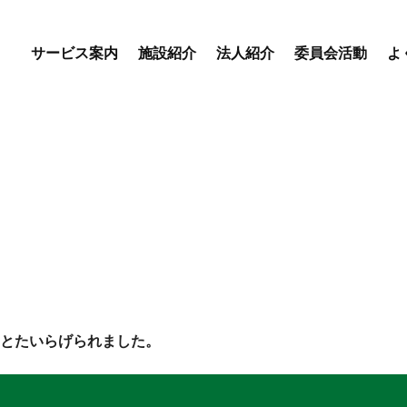
サービス案内
施設紹介
法人紹介
委員会活動
よ
優・悠・邑 専門委員会
優・悠・邑 和合 専門委
会
優・悠・邑 和 専門委員
デイサービスセンター
特別養護老人ホーム
盲養護
えりかの里
優・悠・邑 和合
優・
とたいらげられました。