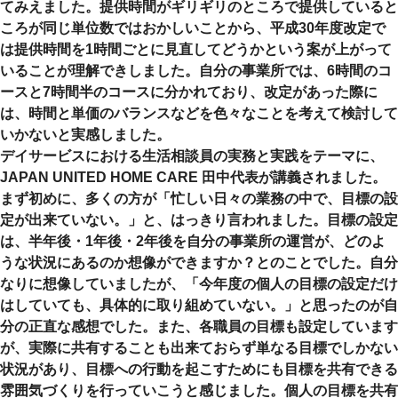
てみえました。提供時間がギリギリのところで提供していると
ころが同じ単位数ではおかしいことから、平成30年度改定で
は提供時間を1時間ごとに見直してどうかという案が上がって
いることが理解できしました。自分の事業所では、6時間のコ
ースと7時間半のコースに分かれており、改定があった際に
は、時間と単価のバランスなどを色々なことを考えて検討して
いかないと実感しました。
デイサービスにおける生活相談員の実務と実践をテーマに、
JAPAN UNITED HOME CARE 田中代表が講義されました。
まず初めに、多くの方が「忙しい日々の業務の中で、目標の設
定が出来ていない。」と、はっきり言われました。目標の設定
は、半年後・1年後・2年後を自分の事業所の運営が、どのよ
うな状況にあるのか想像ができますか？とのことでした。自分
なりに想像していましたが、「今年度の個人の目標の設定だけ
はしていても、具体的に取り組めていない。」と思ったのが自
分の正直な感想でした。また、各職員の目標も設定しています
が、実際に共有することも出来ておらず単なる目標でしかない
状況があり、目標への行動を起こすためにも目標を共有できる
雰囲気づくりを行っていこうと感じました。個人の目標を共有