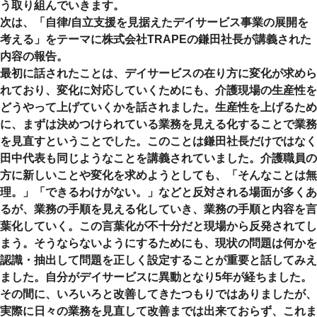
う取り組んでいきます。
次は、「自律/自立支援を見据えたデイサービス事業の展開を
考える」をテーマに株式会社TRAPEの鎌田社長が講義された
内容の報告。
最初に話されたことは、デイサービスの在り方に変化が求めら
れており、変化に対応していくためにも、介護現場の生産性を
どうやって上げていくかを話されました。生産性を上げるため
に、まずは決めつけられている業務を見える化することで業務
を見直すということでした。このことは鎌田社長だけではなく
田中代表も同じようなことを講義されていました。介護職員の
方に新しいことや変化を求めようとしても、「そんなことは無
理。」「できるわけがない。」などと反対される場面が多くあ
るが、業務の手順を見える化していき、業務の手順と内容を言
葉化していく。この言葉化が不十分だと現場から反発されてし
まう。そうならないようにするためにも、現状の問題は何かを
認識・抽出して問題を正しく設定することが重要と話してみえ
ました。自分がデイサービスに異動となり5年が経ちました。
その間に、いろいろと改善してきたつもりではありましたが、
実際に日々の業務を見直して改善までは出来ておらず、これま