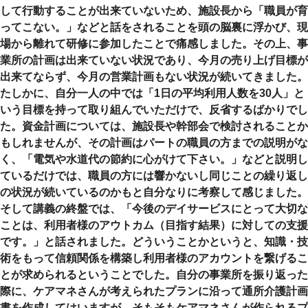
して行動することが出来ていないため、施設長から「職員が育
ってこない。」などと話をされることを頭の脳裏に浮かび、現
場から離れて研修に参加したことで痛感しました。その上、事
業所の計画は出来ていない状況であり、今月の売り上げ目標が
出来てならず、今月の営業計画もない状況が続いてきました。
たしかに、自分一人の中では「1日の平均利用人数を30人」と
いう目標を持って取り組んでいただけで、反省するばかりでし
た。資金計画については、施設長や幹部会で検討されることか
もしれませんが、その計画はパートの職員の方までの説明がな
く、「電気や水道代の節約に心がけて下さい。」などと説明し
ているだけでは、職員の方には響かないし同じことの繰り返し
の状況が続いているのかもと自分なりに考察して感じました。
そして講義の終盤では、「今後のデイサービスにとって大切な
ことは、利用者様のアウトカム（目指す結果）に対しての支援
です。」と話されました。どういうことかというと、知識・技
術をもって信頼関係を構築し利用者様のアカウントを繋げるこ
とが求められるということでした。自分の事業所を振り返った
際に、ケアマネさんが考えられたプランに沿って通所介護計画
書を作成してはいますが、そもそもケアマネさんが作られるプ