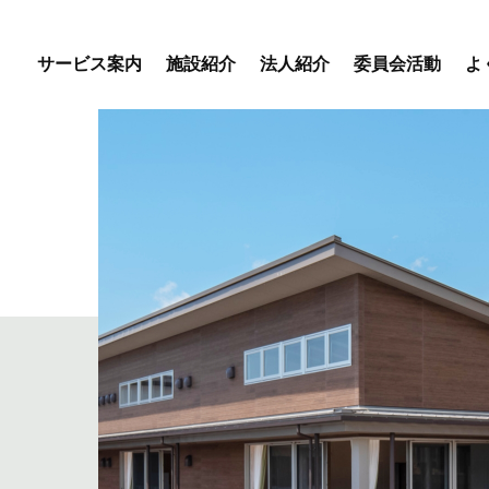
サービス案内
施設紹介
法人紹介
委員会活動
よ
優・悠・邑 専門委員会
優・悠・邑 和合 専門委
会
優・悠・邑 和 専門委員
デイサービスセンター
特別養護老人ホーム
盲養護
えりかの里
優・悠・邑 和合
優・