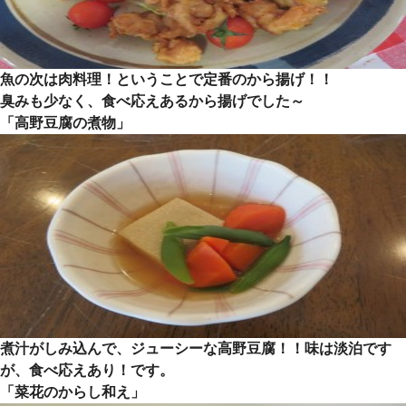
魚の次は肉料理！ということで定番のから揚げ！！
臭みも少なく、食べ応えあるから揚げでした～
「高野豆腐の煮物」
煮汁がしみ込んで、ジューシーな高野豆腐！！味は淡泊です
が、食べ応えあり！です。
「菜花のからし和え」