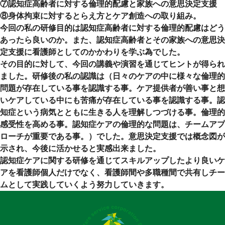
⑦認知症高齢者に対する倫理的配慮と家族への意思決定支援
⑧身体拘束に対するとらえ方とケア創造への取り組み。
今回の私の研修目的は認知症高齢者に対する倫理的配慮はどう
あったら良いのか。また、認知症高齢者とその家族への意思決
定支援に看護師としてのかかわりを学ぶ為でした。
その目的に対して、今回の講義や演習を通じてヒントが得られ
ました。研修後の私の認識は（日々のケアの中に様々な倫理的
問題が存在している事を認識する事。ケア提供者が善い事と想
いケアしている中にも苦痛が存在している事を認識する事。認
知症という病気とともに生きる人を理解しつづける事。倫理的
感受性を高める事。認知症ケアの倫理的な問題は、チームアプ
ローチが重要である事。）でした。意思決定支援では概念図が
示され、今後に活かせると実感出来ました。
認知症ケアに関する研修を通じてスキルアップしたより良いケ
アを看護師個人だけでなく、看護師間や多職種間で共有しチー
ムとして実践していくよう努力していきます。