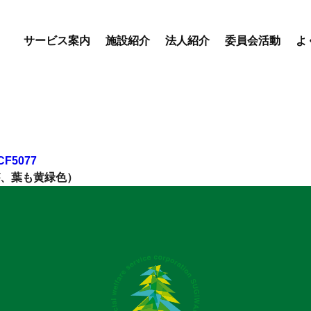
サービス案内
施設紹介
法人紹介
委員会活動
よ
優・悠・邑 専門委員会
優・悠・邑 和合 専門委
会
優・悠・邑 和 専門委員
デイサービスセンター
特別養護老人ホーム
盲養護
、葉も黄緑色）
えりかの里
優・悠・邑 和合
優・