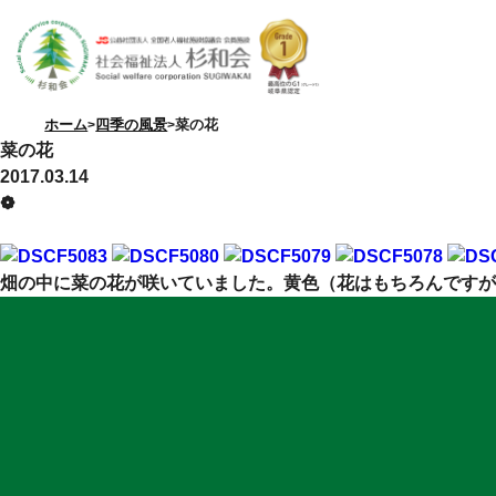
ホーム
四季の風景
菜の花
菜の花
2017.03.14
❁
特別養護老人ホーム
畑の中に菜の花が咲いていました。黄色（花はもちろんですが
優・悠・邑