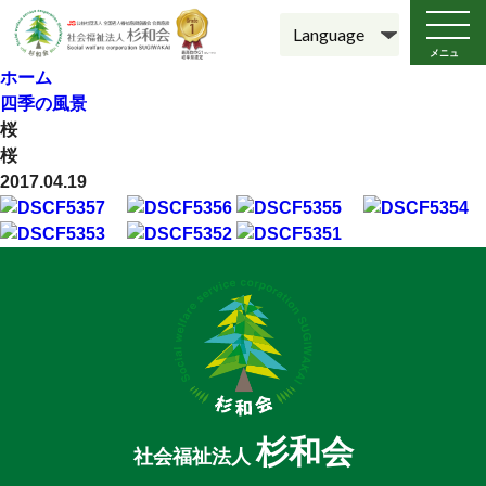
メニュ
ー
ホーム
四季の風景
桜
桜
2017.04.19
杉和会
社会福祉法人