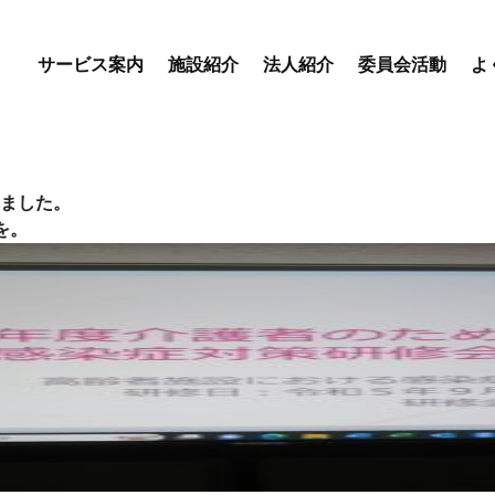
サービス案内
施設紹介
法人紹介
委員会活動
よ
優・悠・邑 専門委員会
優・悠・邑 和合 専門委
ました。
会
を。
優・悠・邑 和 専門委員
デイサービスセンター
特別養護老人ホーム
盲養護
えりかの里
優・悠・邑 和合
優・