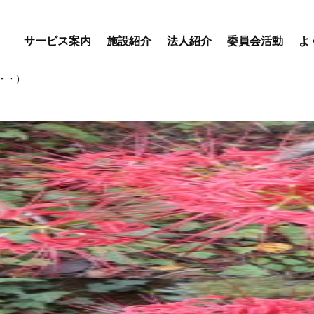
サービス案内
施設紹介
法人紹介
委員会活動
よ
・・）
優・悠・邑 専門委員会
優・悠・邑 和合 専門委
会
優・悠・邑 和 専門委員
デイサービスセンター
特別養護老人ホーム
盲養護
えりかの里
優・悠・邑 和合
優・