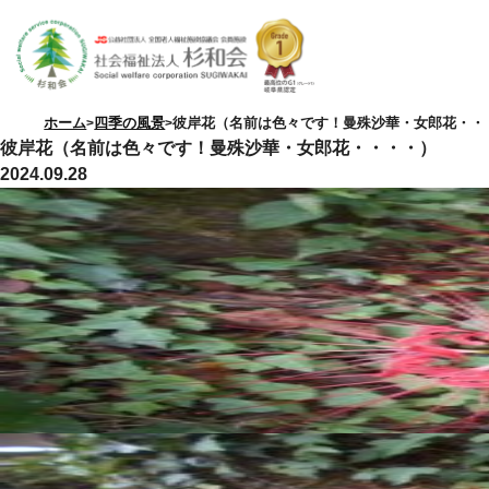
ホーム
四季の風景
彼岸花（名前は色々です！曼殊沙華・女郎花・・
彼岸花（名前は色々です！曼殊沙華・女郎花・・・・）
2024.09.28
特別養護老人ホーム
優・悠・邑