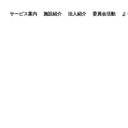
サービス案内
施設紹介
法人紹介
委員会活動
よ
優・悠・邑 専門委員会
優・悠・邑 和合 専門委
会
優・悠・邑 和 専門委員
デイサービスセンター
特別養護老人ホーム
盲養護
えりかの里
優・悠・邑 和合
優・