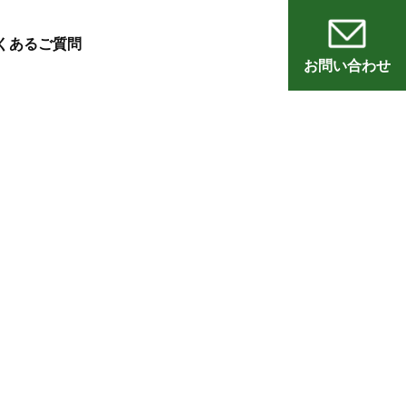
くあるご質問
お問い合わせ
員
会
老人ホーム
悠・邑 和