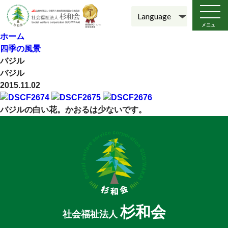
メニュ
ー
ホーム
四季の風景
バジル
バジル
2015.11.02
バジルの白い花。かおるは少ないです。
杉和会
社会福祉法人