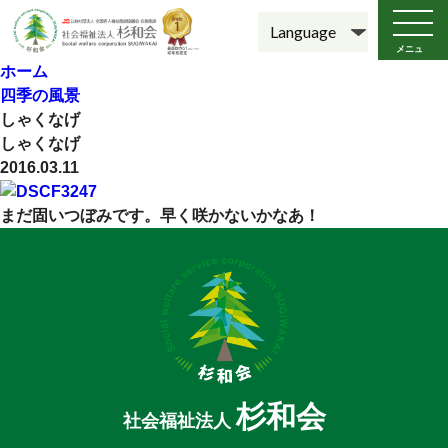
メニュ
ー
ホーム
四季の風景
しゃくなげ
しゃくなげ
2016.03.11
まだ固いつぼみです。早く咲かないかなあ！
杉和会
社会福祉法人