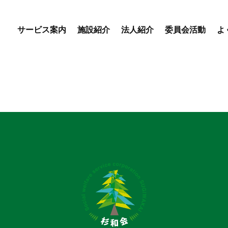
サービス案内
施設紹介
法人紹介
委員会活動
よ
優・悠・邑 専門委員会
優・悠・邑 和合 専門委
会
優・悠・邑 和 専門委員
デイサービスセンター
特別養護老人ホーム
盲養護
えりかの里
優・悠・邑 和合
優・